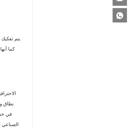

يتم تفكيك ا
كما أنها
نطاق وا