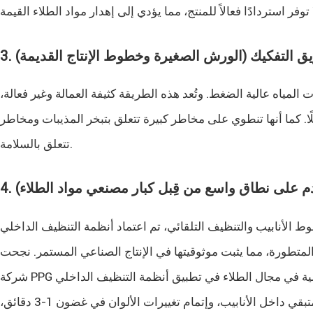
ريق التفكيك (الورش الصغيرة وخطوط الإنتاج القديمة)
المياه عالية الضغط. وتُعد هذه الطريقة كثيفة العمالة وغير فعالة،
لًا. كما أنها تنطوي على مخاطر كبيرة تتعلق بتبخر المذيبات ومخاطر
تتعلق بالسلامة.
خدم على نطاق واسع من قِبل كبار مصنعي مواد الطلاء)
لتنظيف التلقائي، تم اعتماد أنظمة التنظيف الداخلي (Pigging Systems) الاحترافية على
لمتطورة، مما يثبت موثوقيتها في الإنتاج الصناعي المستمر. نجحت
شركة PPG العملاقة العالمية في مجال الطلاء في تطبيق أنظمة التنظيف الداخلي BJVP في خطوط إنتاجها، مما شكل حالة مرجعية للتطبيق
الصناعي على نطاق واسع. يمكن للنظام استعادة أكثر من 99% من المنتج المتبقي داخل الأنابيب، وإتمام تغييرات الألوان في غضون 1-3 دقائق،