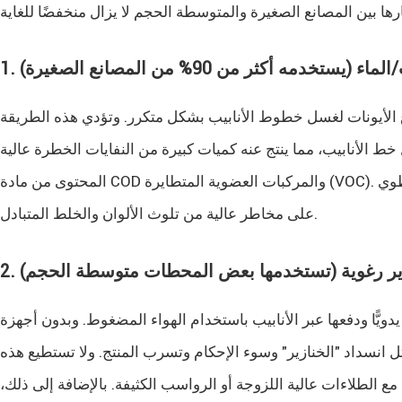
ستخدمه أكثر من 90% من المصانع الصغيرة)
نزوع الأيونات لغسل خطوط الأنابيب بشكل متكرر. وتؤدي هذه الطريقة
هائية المتبقية داخل خط الأنابيب، مما ينتج عنه كميات كبيرة من النفايات الخطرة عالية
المحتوى من مادة COD والمركبات العضوية المتطايرة (VOC). عادةً ما يتطلب كل تغيير في اللون أو المنتج 2-4 ساعات من وقت التنظيف وينطوي
على مخاطر عالية من تلوث الألوان والخلط المتبادل.
ازير رغوية (تستخدمها بعض المحطات متوسطة الحجم)
دويًّا ودفعها عبر الأنابيب باستخدام الهواء المضغوط. وبدون أجهزة
ل انسداد "الخنازير" وسوء الإحكام وتسرب المنتج. ولا تستطيع هذه
 مع الطلاءات عالية اللزوجة أو الرواسب الكثيفة. بالإضافة إلى ذلك،