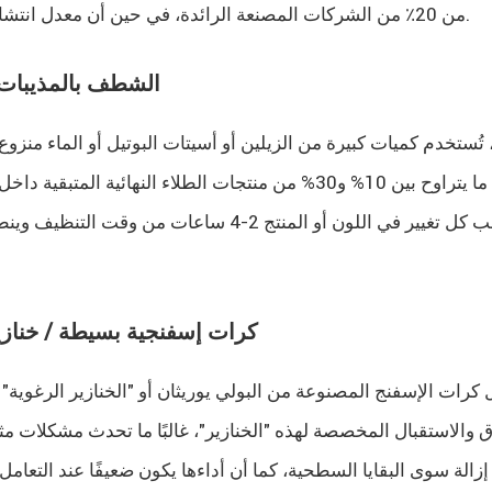
من 20٪ من الشركات المصنعة الرائدة، في حين أن معدل انتشارها بين المصانع الصغيرة والمتوسطة الحجم لا يزال منخفضًا للغاية.
1. الشطف بالمذيبات/الماء (ي
ج، تُستخدم كميات كبيرة من الزيلين أو أسيتات البوتيل أو الماء م
إلى إزالة ما يتراوح بين 10% و30% من منتجات الطلاء الن
2. كرات إسفنجية بسيطة / خن
 كرات الإسفنج المصنوعة من البولي يوريثان أو "الخنازير الرغوية" ي
ق والاستقبال المخصصة لهذه "الخنازير"، غالبًا ما تحدث مشكلات مث
إزالة سوى البقايا السطحية، كما أن أداءها يكون ضعيفًا عند التعامل