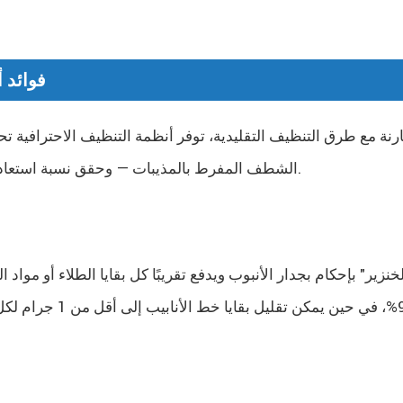
فوائد 
ارنة مع طرق التنظيف التقليدية، توفر أنظمة التنظيف الاحترافية تحس
الشطف المفرط بالمذيبات — وحقق نسبة استعادة تزيد عن 99٪ مع إتمام تغييرات الألوان في غضون دقائق معدودة.
نزير" بإحكام بجدار الأنبوب ويدفع تقريبًا كل بقايا الطلاء أو مواد 
باستمرار 99%، في 