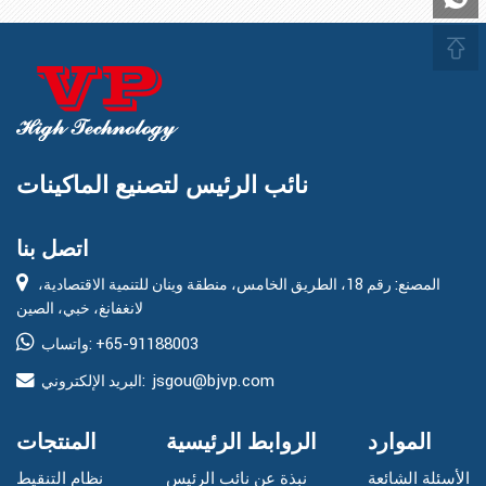

نائب الرئيس لتصنيع الماكينات
اتصل بنا
المصنع: رقم 18، الطريق الخامس، منطقة وينان للتنمية الاقتصادية،
لانغفانغ، خبي، الصين
+65-91188003
واتساب:
jsgou@bjvp.com
البريد الإلكتروني:
الموارد
الروابط الرئيسية
المنتجات
الأسئلة الشائعة
نبذة عن نائب الرئيس
نظام التنقيط