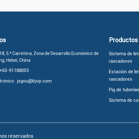
os
Productos
18, 5.ª Carretera, Zona de Desarrollo Económico de
Sistema de li
g, Hebei, China
rascadores
+65-91188003
Estación de li
rascadores
jsgou@bjvp.com
trónico:
Pig de tubería
Sistema de co
hos reservados