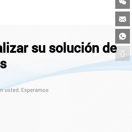



izar su solución de
es
on usted. Esperamos