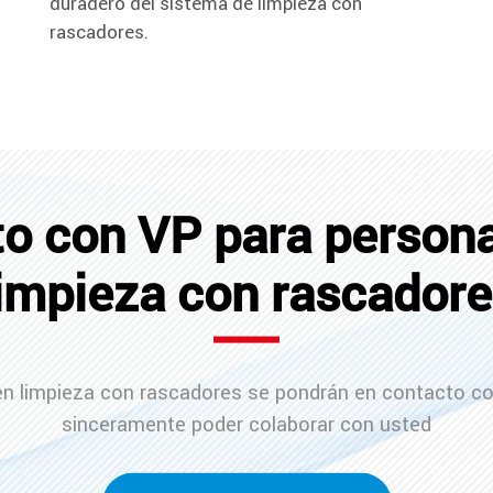
duradero del sistema de limpieza con
rascadores.
o con VP para personal
impieza con rascador
en limpieza con rascadores se pondrán en contacto c
sinceramente poder colaborar con usted