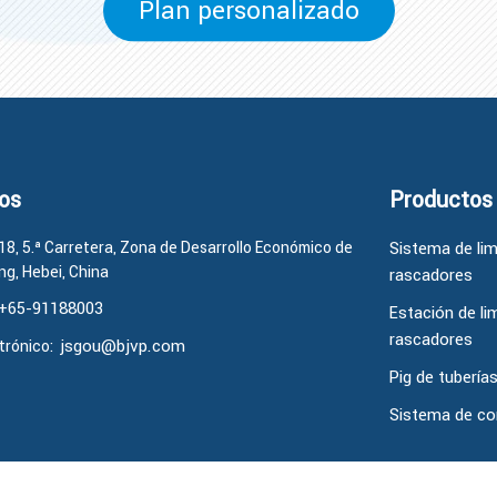
Plan personalizado
os
Productos
18, 5.ª Carretera, Zona de Desarrollo Económico de
Sistema de li
g, Hebei, China
rascadores
+65-91188003
Estación de li
rascadores
jsgou@bjvp.com
trónico:
Pig de tubería
Sistema de co