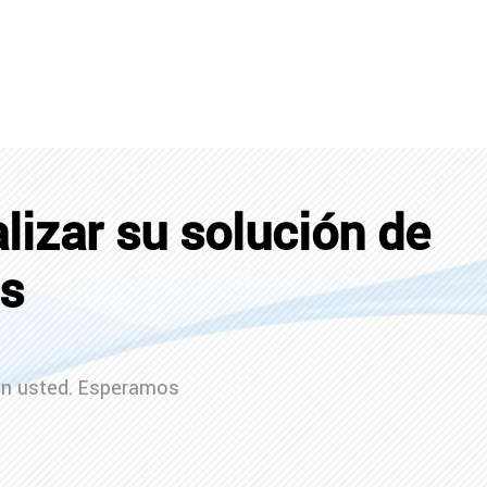
izar su solución de
es
on usted. Esperamos