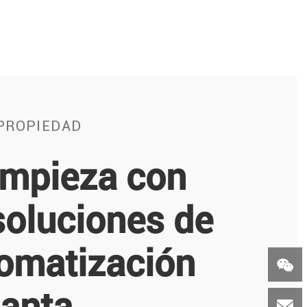
 PROPIEDAD
impieza con
soluciones de
tomatización

lanta
