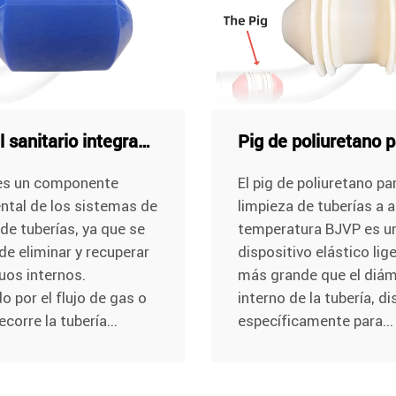
Cabezal sanitario integrado para la limpieza de tuberías sanitarias
 es un componente
El pig de poliuretano pa
tal de los sistemas de
limpieza de tuberías a a
 de tuberías, ya que se
temperatura BJVP es u
de eliminar y recuperar
dispositivo elástico li
duos internos.
más grande que el diá
o por el flujo de gas o
interno de la tubería, d
ecorre la tubería...
específicamente para...