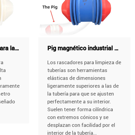
Pig de poliuretano para la limpieza de tuberías a alta temperatura
Pig magnético industrial para la limpieza de tuberías, con tamaños y materiales personalizables
ra
Los rascadores para limpieza de
lta
tuberías son herramientas
n
elásticas de dimensiones
geramente
ligeramente superiores a las de
metro
la tubería para que se ajusten
iseñado
perfectamente a su interior.
Suelen tener forma cilíndrica
con extremos cónicos y se
desplazan con facilidad por el
interior de la tubería...