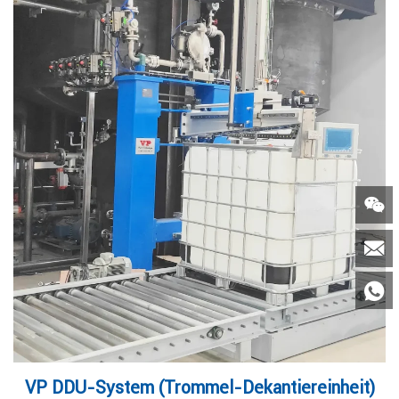



VP DDU-System (Trommel-Dekantiereinheit)