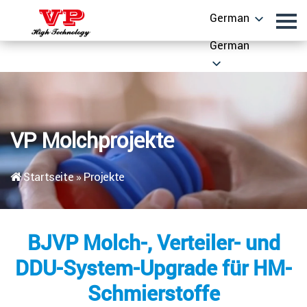
German
German
VP Molchprojekte
Startseite
»
Projekte
BJVP Molch-, Verteiler- und
DDU-System-Upgrade für HM-
Schmierstoffe