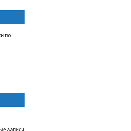
и по
ые записи