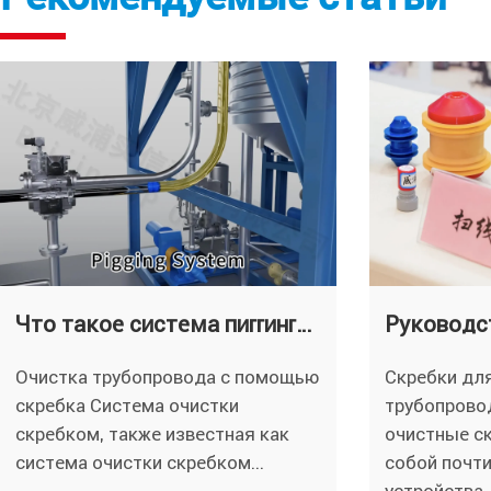
Что такое система пиггинга: Применение и преимущества
Очистка трубопровода с помощью
Скребки дл
скребка Система очистки
трубопровод
скребком, также известная как
очистные с
система очистки скребком...
собой почт
устройства 