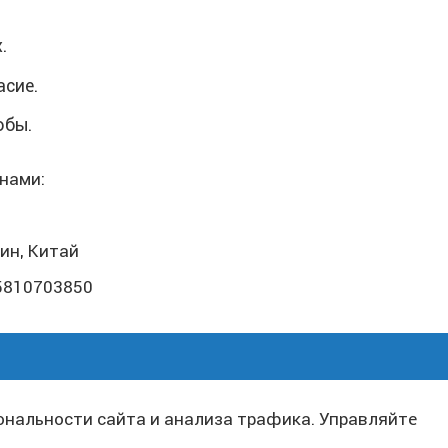
.
асие.
обы.
нами:
кин, Китай
5810703850
нальности сайта и анализа трафика. Управляйте