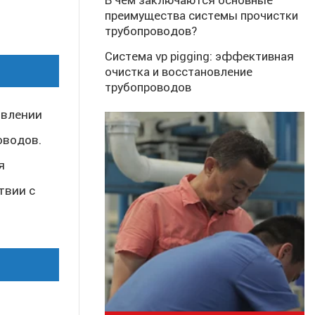
в чём заключаются основные
преимущества системы прочистки
трубопроводов?
система vp pigging: эффективная
очистка и восстановление
трубопроводов
авлении
оводов.
я
твии с