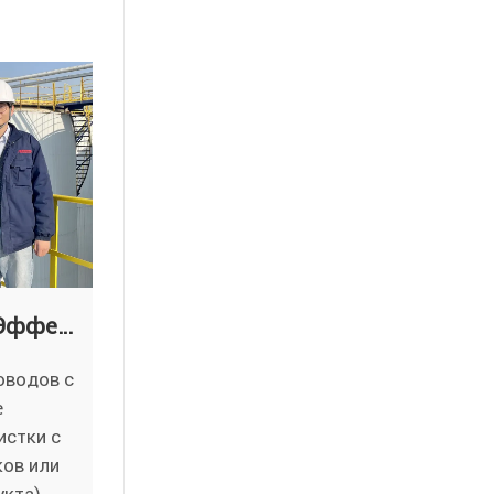
Система VP Pigging: Эффективная очистка и восстановление трубопроводов
оводов с
е
истки с
ов или
укта)