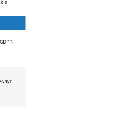
kie.
 GDPR
услуг