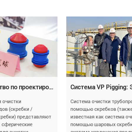
Руководство по проектированию и выбору скребков для очистки трубопроводов: материалы, приводные системы и области применения
я очистки
Система очистки трубопр
ов (скребки /
помощью скребков (такж
кребки) представляют
известная как система оч
и сферические
помощью шаровых скребк
для очистки
система извлечения прод