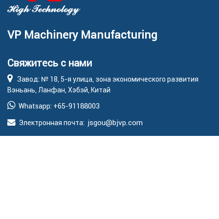
VP Machinery Manufacturing
Свяжитесь с нами
Завод: № 18, 5-я улица, зона экономического развития
Вэньань, Ланфан, Хэбэй, Китай
+65-91188003
Whatsapp:
jsgou@bjvp.com
Электронная почта:
Продукция
Основные
Ресурс
ссылки
Система скребков
Вопросы и
О VP
ответы
Свиноводческая
станция
События
Видео
Трубопроводные
Сервис
Скачать